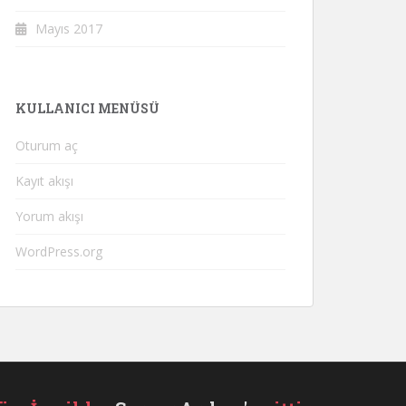
Mayıs 2017
KULLANICI MENÜSÜ
Oturum aç
Kayıt akışı
Yorum akışı
WordPress.org