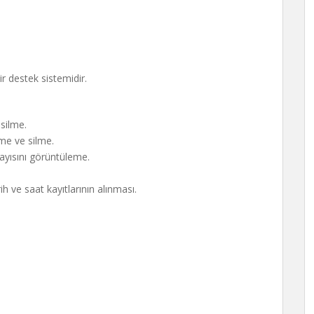
r destek sistemidir.
silme.
eme ve silme.
 sayısını görüntüleme.
h ve saat kayıtlarının alınması.