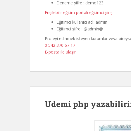
Deneme şifre : demo123
Erişilebilir eğitim portalı eğitimci giriş
Eğitimci kullanıcı adı: admin
Eğitimci şifre : @admin@
Projeyi edinmek isteyen kurumlar veya bireysel k
0 542 370 67 17
E-posta ile ulaşın
Udemi php yazabiliri