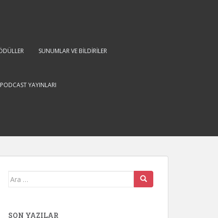
ÖDÜLLER
SUNUMLAR VE BİLDİRİLER
PODCAST YAYINLARI
Arama
yap:
SON YAZILAR