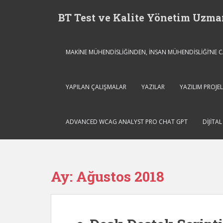
S
BT Test ve Kalite Yönetim Uzma
k
i
p
t
MAKİNE MÜHENDİSLİĞİNDEN, İNSAN MÜHENDİSLİĞİ’NE
o
m
a
YAPILAN ÇALIŞMALAR
YAZILAR
YAZILIM PROJEL
i
n
c
ADVANCED WCAG ANALYST PRO CHAT GPT
DIJITA
o
n
t
e
Ay:
Ağustos 2018
n
t