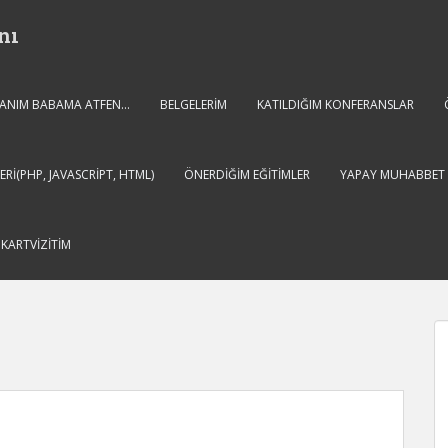
nı
 CANIM BABAMA ATFEN…
BELGELERIM
KATILDIĞIM KONFERANSLAR
ERI(PHP, JAVASCRIPT, HTML)
ÖNERDIĞIM EĞITIMLER
YAPAY MUHABBET 
L KARTVIZITIM