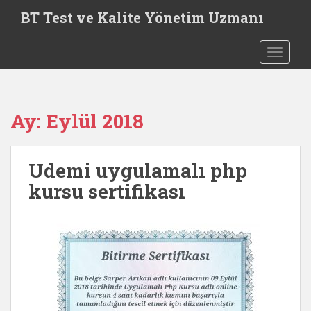
S
BT Test ve Kalite Yönetim Uzmanı
k
i
TOGGLE
p
t
o
m
Ay:
Eylül 2018
a
i
n
Udemi uygulamalı php
c
o
kursu sertifikası
n
t
e
n
t