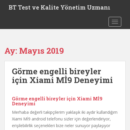
S
BT Test ve Kalite Yönetim Uzmanı
k
i
TOGGLE
p
t
o
m
Ay:
Mayıs 2019
a
i
n
Görme engelli bireyler
c
o
için Xiami Mİ9 Deneyimi
n
t
e
Görme engelli bireyler için Xiami Mİ9
n
Deneyimi
t
Merhaba değerli takipçilerim yaklaşık iki aydır kullandığım
Xiami Mİ9 android telefonu sizler için değerlendiriyor,
erişilebilirlik seçenekleri bize neler sunuyor paylaşıyor