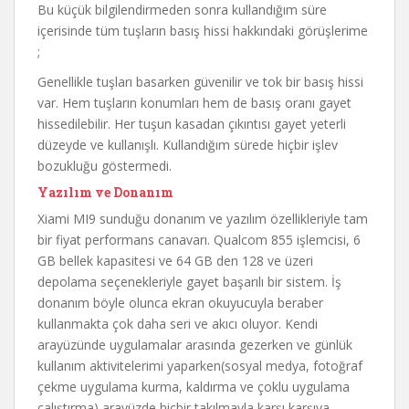
Bu küçük bilgilendirmeden sonra kullandığım süre
içerisinde tüm tuşların basış hissi hakkındaki görüşlerime
;
Genellikle tuşları basarken güvenilir ve tok bir basış hissi
var. Hem tuşların konumları hem de basış oranı gayet
hissedilebilir. Her tuşun kasadan çıkıntısı gayet yeterli
düzeyde ve kullanışlı. Kullandığım sürede hiçbir işlev
bozukluğu göstermedi.
Yazılım ve Donanım
Xiami MI9 sunduğu donanım ve yazılım özellikleriyle tam
bir fiyat performans canavarı. Qualcom 855 işlemcisi, 6
GB bellek kapasitesi ve 64 GB den 128 ve üzeri
depolama seçenekleriyle gayet başarılı bir sistem. İş
donanım böyle olunca ekran okuyucuyla beraber
kullanmakta çok daha seri ve akıcı oluyor. Kendi
arayüzünde uygulamalar arasında gezerken ve günlük
kullanım aktivitelerimi yaparken(sosyal medya, fotoğraf
çekme uygulama kurma, kaldırma ve çoklu uygulama
çalıştırma) arayüzde hiçbir takılmayla karşı karşıya