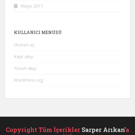
Mayıs 2017
KULLANICI MENÜSÜ
Oturum aç
Kayıt akışı
Yorum akışı
WordPress.org
Copyright
Tüm İçerikler
Sarper Arıkan'
a