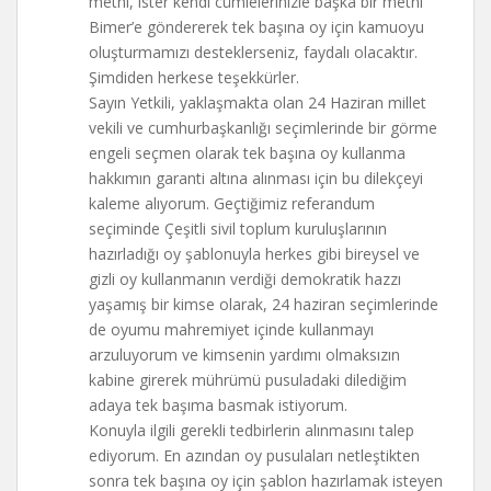
metni, ister kendi cümlelerinizle başka bir metni
Bimer’e göndererek tek başına oy için kamuoyu
oluşturmamızı desteklerseniz, faydalı olacaktır.
Şimdiden herkese teşekkürler.
Sayın Yetkili, yaklaşmakta olan 24 Haziran millet
vekili ve cumhurbaşkanlığı seçimlerinde bir görme
engeli seçmen olarak tek başına oy kullanma
hakkımın garanti altına alınması için bu dilekçeyi
kaleme alıyorum. Geçtiğimiz referandum
seçiminde Çeşitli sivil toplum kuruluşlarının
hazırladığı oy şablonuyla herkes gibi bireysel ve
gizli oy kullanmanın verdiği demokratik hazzı
yaşamış bir kimse olarak, 24 haziran seçimlerinde
de oyumu mahremiyet içinde kullanmayı
arzuluyorum ve kimsenin yardımı olmaksızın
kabine girerek mührümü pusuladaki dilediğim
adaya tek başıma basmak istiyorum.
Konuyla ilgili gerekli tedbirlerin alınmasını talep
ediyorum. En azından oy pusulaları netleştikten
sonra tek başına oy için şablon hazırlamak isteyen