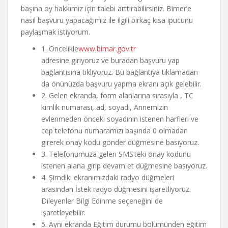
başına oy hakkımız için talebi arttırabilirsiniz. Bimer’e
nasıl başvuru yapacağımız ile ilgili birkaç kısa ipucunu
paylaşmak istiyorum.
1. Öncelikle
www.bimar.gov.tr
adresine giriyoruz ve buradan başvuru yap
bağlantısına tıklıyoruz. Bu bağlantıya tıklamadan
da önünüzda başvuru yapma ekranı açık gelebilir.
2. Gelen ekranda, form alanlarına sırasıyla , TC
kimlik numarası, ad, soyadı, Annemizin
evlenmeden önceki soyadının istenen harfleri ve
cep telefonu numaramızı başında 0 olmadan
girerek onay kodu gönder düğmesine basıyoruz.
3. Telefonumuza gelen SMS’teki onay kodunu
istenen alana girip devam et düğmesine basıyoruz.
4. Şimdiki ekranımızdaki radyo düğmeleri
arasından İstek radyo düğmesini işaretliyoruz.
Dileyenler Bilgi Edinme seçeneğini de
işaretleyebilir.
5. Aynı ekranda Eğitim durumu bölümünden eğitim