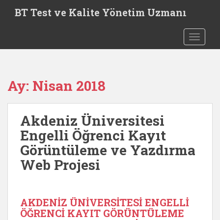
S
BT Test ve Kalite Yönetim Uzmanı
k
i
TOGGLE
p
t
o
m
Ay:
Nisan 2018
a
i
n
Akdeniz Üniversitesi
c
o
Engelli Öğrenci Kayıt
n
Görüntüleme ve Yazdırma
t
Web Projesi
e
n
t
AKDENİZ ÜNİVERSİTESİ ENGELLİ
ÖĞRENCİ KAYIT GÖRÜNTÜLEME