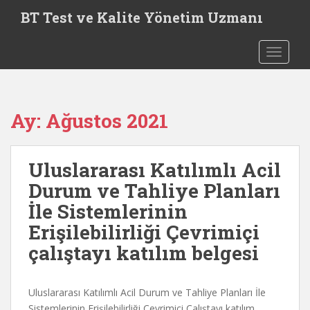
S
BT Test ve Kalite Yönetim Uzmanı
k
i
TOGGLE
p
t
o
m
Ay:
Ağustos 2021
a
i
n
Uluslararası Katılımlı Acil
c
o
Durum ve Tahliye Planları
n
İle Sistemlerinin
t
Erişilebilirliği Çevrimiçi
e
n
çalıştayı katılım belgesi
t
Uluslararası Katılımlı Acil Durum ve Tahliye Planları İle
Sistemlerinin Erişilebilirliği Çevrimiçi Çalıştayı katılım