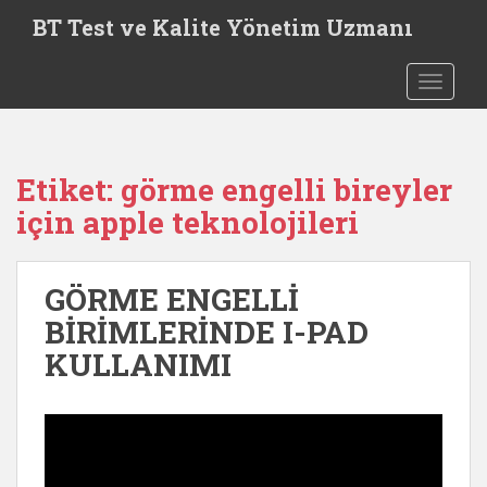
S
BT Test ve Kalite Yönetim Uzmanı
k
i
TOGGLE
p
t
o
m
Etiket:
görme engelli bireyler
a
i
için apple teknolojileri
n
c
o
GÖRME ENGELLİ
n
BİRİMLERİNDE I-PAD
t
KULLANIMI
e
n
t