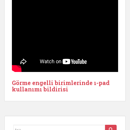
Görme engelli birimlerinde ı-pad
kullanımı bildirisi
Arama