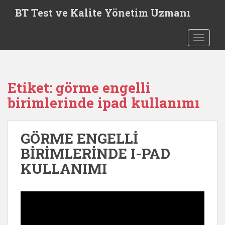
S
BT Test ve Kalite Yönetim Uzmanı
k
i
TOGGLE
p
t
o
m
Etiket:
görme engelli
a
i
birimlerinde ipad kullanımı
n
c
o
GÖRME ENGELLİ
n
BİRİMLERİNDE I-PAD
t
KULLANIMI
e
n
t