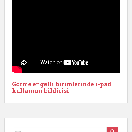
Görme engelli birimlerinde ı-pad
kullanımı bildirisi
Arama