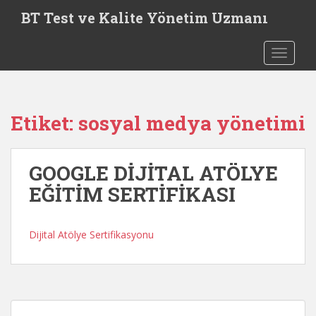
S
BT Test ve Kalite Yönetim Uzmanı
k
i
TOGGLE
p
t
o
m
Etiket:
sosyal medya yönetimi
a
i
n
GOOGLE DİJİTAL ATÖLYE
c
o
EĞİTİM SERTİFİKASI
n
t
e
Dijital Atölye Sertifikasyonu
n
t