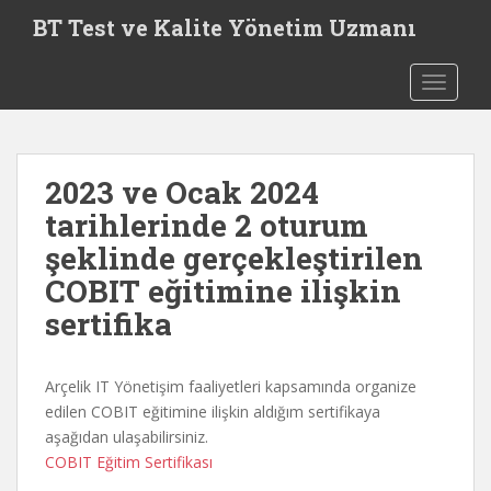
S
BT Test ve Kalite Yönetim Uzmanı
k
i
TOGGLE
p
t
o
m
2023 ve Ocak 2024
a
i
tarihlerinde 2 oturum
n
şeklinde gerçekleştirilen
c
COBIT eğitimine ilişkin
o
n
sertifika
t
e
Arçelik IT Yönetişim faaliyetleri kapsamında organize
n
edilen COBIT eğitimine ilişkin aldığım sertifikaya
t
aşağıdan ulaşabilirsiniz.
COBIT Eğitim Sertifikası