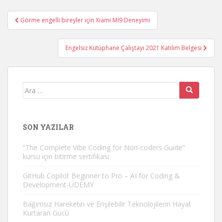
Yazı
Görme engelli bireyler için Xiami Mİ9 Deneyimi
gezinmesi
Engelsiz Kütüphane Çalıştayı 2021 Katılım Belgesi
Arama
yap:
SON YAZILAR
“The Complete Vibe Coding for Non-coders Guide”
kursu için bitirme sertifikası
GitHub Copilot Beginner to Pro – AI for Coding &
Development-UDEMY
Bağımsız Hareketin ve Erişilebilir Teknolojilerin Hayat
Kurtaran Gücü