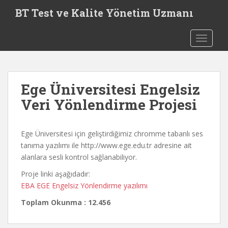
S
BT Test ve Kalite Yönetim Uzmanı
k
i
TOGGLE
p
t
o
m
Ege Üniversitesi Engelsiz
a
i
Veri Yönlendirme Projesi
n
c
Ege Üniversitesi için geliştirdiğimiz chromme tabanlı ses
o
tanıma yazılımı ile http://www.ege.edu.tr adresine ait
n
alanlara sesli kontrol sağlanabiliyor.
t
e
Proje linki aşağıdadır:
n
EBA EGE Engelsiz Yönlendirme yazılımı
t
Toplam Okunma : 12.456