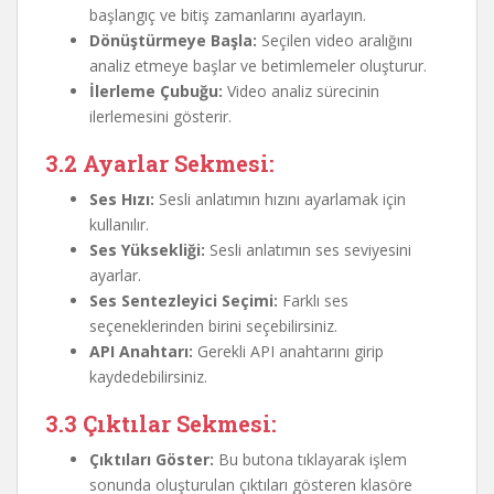
başlangıç ve bitiş zamanlarını ayarlayın.
Dönüştürmeye Başla:
Seçilen video aralığını
analiz etmeye başlar ve betimlemeler oluşturur.
İlerleme Çubuğu:
Video analiz sürecinin
ilerlemesini gösterir.
3.2 Ayarlar Sekmesi:
Ses Hızı:
Sesli anlatımın hızını ayarlamak için
kullanılır.
Ses Yüksekliği:
Sesli anlatımın ses seviyesini
ayarlar.
Ses Sentezleyici Seçimi:
Farklı ses
seçeneklerinden birini seçebilirsiniz.
API Anahtarı:
Gerekli API anahtarını girip
kaydedebilirsiniz.
3.3 Çıktılar Sekmesi:
Çıktıları Göster:
Bu butona tıklayarak işlem
sonunda oluşturulan çıktıları gösteren klasöre