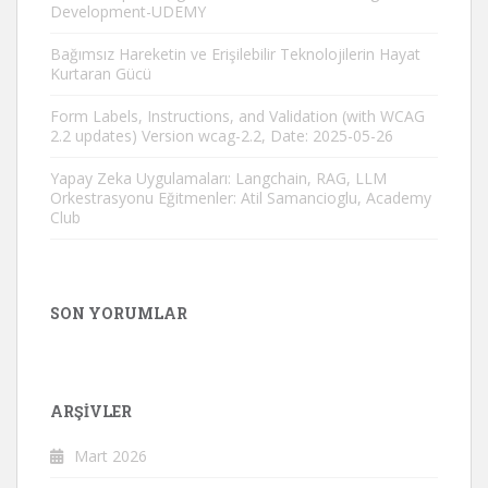
Development-UDEMY
Bağımsız Hareketin ve Erişilebilir Teknolojilerin Hayat
Kurtaran Gücü
Form Labels, Instructions, and Validation (with WCAG
2.2 updates) Version wcag-2.2, Date: 2025-05-26
Yapay Zeka Uygulamaları: Langchain, RAG, LLM
Orkestrasyonu Eğitmenler: Atil Samancioglu, Academy
Club
SON YORUMLAR
ARŞIVLER
Mart 2026