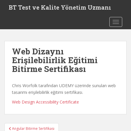
S
BT Test ve Kalite Yönetim Uzmanı
k
i
TOGGLE
p
t
o
m
Web Dizaynı
a
i
Erişilebilirlik Eğitimi
n
Bitirme Sertifikası
c
o
n
Chris Worfolk tarafından UDEMY üzerinde sunulan web
t
tasarımı erişilebilirlik eğitimi sertifikası.
e
Web Design Accessibility Certificate
n
t
Yazı
Angular Bitirme Sertifikası