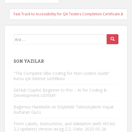
gezinmesi
Fast Track to Accessibility for QA Testers Completion Certificate
Arama
yap:
SON YAZILAR
“The Complete Vibe Coding for Non-coders Guide”
kursu için bitirme sertifikası
GitHub Copilot Beginner to Pro – AI for Coding &
Development-UDEMY
Bağımsız Hareketin ve Erişilebilir Teknolojilerin Hayat
Kurtaran Gücü
Form Labels, Instructions, and Validation (with WCAG
2.2 updates) Version wcag-2.2, Date: 2025-05-26